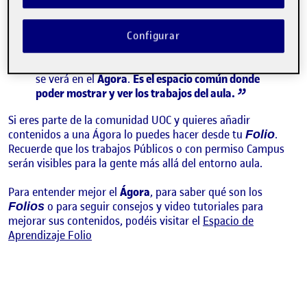
recoge los contenidos que los y las estudiantes
publican en sus espacios personales, llamados
. Si los y las compañeras publican algo, lo
Folios
Configurar
asocian a una actividad del aula y le dan permiso
para ser visto en el aula, campus o visión pública,
se verá en el
Ágora
.
Es el espacio común donde
poder mostrar y ver los trabajos del aula.
Si eres parte de la comunidad UOC y quieres añadir
contenidos a una Ágora lo puedes hacer desde tu
.
Folio
Recuerde que los trabajos Públicos o con permiso Campus
serán visibles para la gente más allá del entorno aula.
Para entender mejor el
Ágora
, para saber qué son los
o para seguir consejos y video tutoriales para
Folios
mejorar sus contenidos, podéis visitar el
Espacio de
Aprendizaje Folio