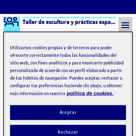
Logo Ágora
Taller de escultura y prácticas espaciales aula 2
Saltar al contenido
Utilizamos
cookies
propias y de terceros para poder
ofrecerte correctamente todas las funcionalidades del
Semestre 20212 - Aula 2
¿Qué es una Ágora?
sitio web, con fines analíticos y para mostrarte publicidad
personalizada de acuerdo con un perfil elaborado a partir
de tus hábitos de navegación. Puedes aceptar, rechazar o
¿Qué es una Ágora?
configurar tus preferencias haciendo clic abajo, u obtener
más información en nuestra
política de cookies.
Visibilidad:
Fecha de publicación
8 septiembre, 2021 11:19 pm
Pública
-
17 Sep 2019
Aceptar
Hola! : D Esta página de presentación se ha generado
automáticamente.
Rechazar
Una Ágora pertenece a un aula de la UOC y